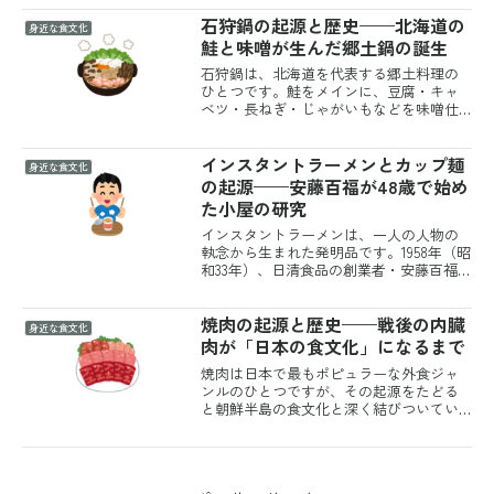
焼きや鍋が中心で、「蒲焼き」という調
石狩鍋の起源と歴史——北海道の
理法の確立と「丼」という食器の普及が
身近な食文化
組み合わさって、現在のう...
鮭と味噌が生んだ郷土鍋の誕生
石狩鍋は、北海道を代表する郷土料理の
ひとつです。鮭をメインに、豆腐・キャ
ベツ・長ねぎ・じゃがいもなどを味噌仕
立てのだし汁で煮込んだ鍋料理で、北海
道の豊かな鮭文化と開拓時代の食生活が
インスタントラーメンとカップ麺
生み出しました。現在は北海道全域で親
身近な食文化
しまれ、日本を代表する郷...
の起源——安藤百福が48歳で始め
た小屋の研究
インスタントラーメンは、一人の人物の
執念から生まれた発明品です。1958年（昭
和33年）、日清食品の創業者・安藤百福
（あんどうももふく）が世界初の即席麺
「チキンラーメン」を開発しました。お
焼肉の起源と歴史——戦後の内臓
湯を注いで2〜3分で食べられるこの麺は、
身近な食文化
戦後の食糧難...
肉が「日本の食文化」になるまで
焼肉は日本で最もポピュラーな外食ジャ
ンルのひとつですが、その起源をたどる
と朝鮮半島の食文化と深く結びついてい
ます。戦後の在日朝鮮人・韓国人コミュ
ニティが日本に持ち込んだ料理が、独自
の進化を遂げて「日本の焼肉」になるま
での歴史を辿ります。焼肉...