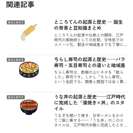
関連記事
ところてんの起源と歴史 — 誕生
身近な食文化
の背景と豆知識まとめ
ところてんの起源や仏教との関係、江戸
時代の風物詩としての役割、甘味処での
スイーツ化、製法や地域差までを丁寧に
解説。
ちらし寿司の起源と歴史——バラ
身近な食文化
寿司・五目寿司との違いと地域差
ちらし寿司は、酢飯の上にネタを「散ら
した」寿司です。しかし「ちらし寿司」
という名前でも、関東と関西では全く異
なる料理が出てきます。刺身を豪快に並
べた江戸前の华やかな一品と、具材を酢
うな丼の起源と歴史——江戸時代
飯に混ぜ込んだ関西のばら寿司——同じ
身近な食文化
名前が指すものが地域によ...
に完成した「蒲焼き×丼」のスタ
イル
うなぎを開いて焼き、甘辛いタレをかけ
てご飯に乗せる——「うな丼」のこのス
タイルは、江戸時代中期に完成したとさ
れています。それ以前のうなぎ料理は丸