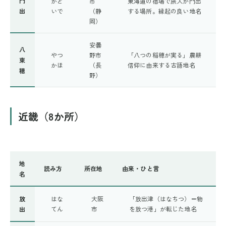
門
かど
市
東海道の宿場で旅人が門出
出
いで
（静
する場所。縁起の良い地名
岡）
安曇
八
やつ
野市
「八つの稲穂が実る」農耕
束
かほ
（長
信仰に由来する古語地名
穂
野）
近畿（8か所）
地
読み方
所在地
由来・ひと言
名
放
はな
大阪
「放出津（はなちつ）＝物
てん
市
を放つ港」が転じた地名
出