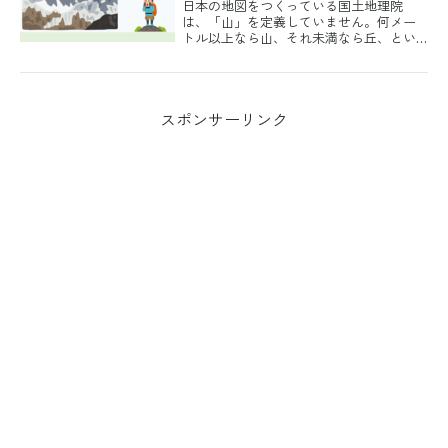
日本の地図をつくっている国土地理院
は、「山」を定義していません。何メー
トル以上なら山、それ未満なら丘、とい
う線引きは公式には存在しないのです。
そのため日本には、標高3メートルの
「山」もあれば、標高1,000メートル地点
にある「丘」もあります...
スポンサーリンク