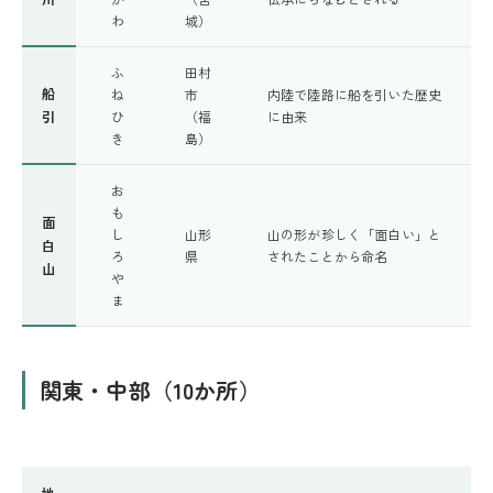
わ
城）
ふ
田村
船
ね
市
内陸で陸路に船を引いた歴史
引
ひ
（福
に由来
き
島）
お
も
面
し
山形
山の形が珍しく「面白い」と
白
ろ
県
されたことから命名
山
や
ま
関東・中部（10か所）
地