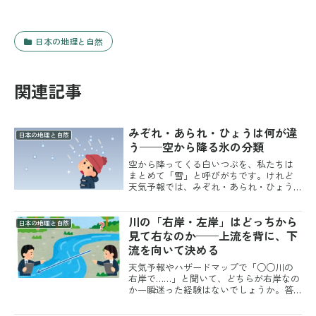
日本の地理と自然
関連記事
みぞれ・あられ・ひょうは何が違
日本の地理と自然
う——空から降る氷の分類
空から降ってくる白いつぶを、私たちは
まとめて「雪」と呼びがちです。けれど
天気予報では、みぞれ・あられ・ひょう
と、いくつもの名前が使い分けられてい
ます。どれも似たようなものに見えて、
川の「右岸・左岸」はどっちから
気象の世界ではきちんと区別されている
日本の地理と自然
のです。その境目は、どこ...
見て右なのか——上流を背に、下
流を向いて決める
天気予報やハザードマップで「○○川の
右岸で……」と聞いて、どちらが右岸なの
か一瞬迷った経験はないでしょうか。答
えははっきり決まっています。川の流れ
る方向、つまり上流から下流を向いて右