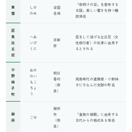
「夜明けの空」を意味する
東
しの
全国
古語。美しい響きを持つ難
雲
のめ
各地
読地名
屁
負
へお
屁をして逃げる比丘尼（女
京都
比
いび
性修行者）の伝承に由来す
府
くに
るとされる
丘
尼
小
おの
明日
野
のい
香村
飛鳥時代の遣隋使・小野妹
妹
もこ
（奈
子にちなんだ史跡の町名
ちょ
子
良）
う
町
御所
御
市
「皇族の御殿」に由来する
ごせ
所
（奈
古代からの格式ある地名
良）