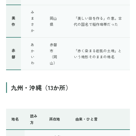
み
美
ま
岡山
「美しい田を作る」の意。古
作
さ
県
代の国名で稲作地帯だった
か
あ
赤磐
赤
か
市
「赤く染まる岩肌の土地」と
磐
い
（岡
いう地形そのままの地名
わ
山）
九州・沖縄（13か所）
読み
地名
所在地
由来・ひと言
方