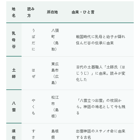
地
読み
所在地
由来・ひと言
名
方
う
八頭
乳
ば
町
戦国時代に乳母と幼子が隠れ
母
だ
（鳥
住んだ谷の伝承に由来
谷
に
取）
東広
古代の土器職人「土師氏（は
土
は
島市
じうじ）」に由来。読みが変
師
ぜ
（広
化した
島）
松江
や
「八雲立つ出雲」の枕詞か
八
市
く
ら。神話の地名として今も残
雲
（島
も
る
根）
須
す
島根
出雲神話のスサノオ命に由来
さ
県
する古名
佐