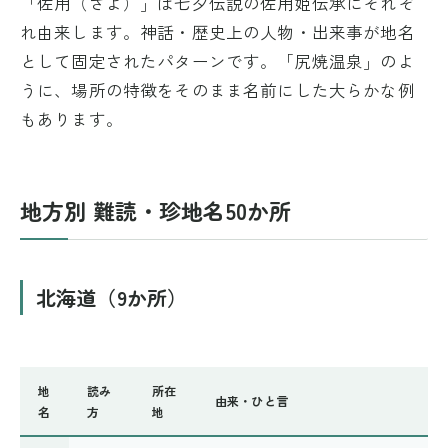
「佐用（さよ）」は七夕伝説の佐用姫伝承にそれぞ
れ由来します。神話・歴史上の人物・出来事が地名
として固定されたパターンです。「尻焼温泉」のよ
うに、場所の特徴をそのまま名前にした大らかな例
もあります。
地方別 難読・珍地名50か所
北海道（9か所）
地
読み
所在
由来・ひと言
名
方
地