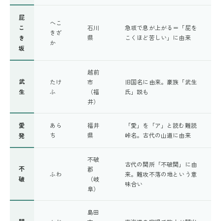
屁
へこ
こ
石川
急坂で息が上がる＝「屁を
きざ
県
こくほど苦しい」に由来
き
か
坂
越前
武
たけ
市
旧国名に由来。豪族「武生
生
ふ
（福
氏」説も
井）
愛
あら
福井
「愛」を「ア」と読む難読
ち
県
峠名。古代の山道に由来
発
不破
古代の関所「不破関」に由
不
郡
ふわ
来。難攻不落の地という意
破
（岐
味合い
阜）
島田