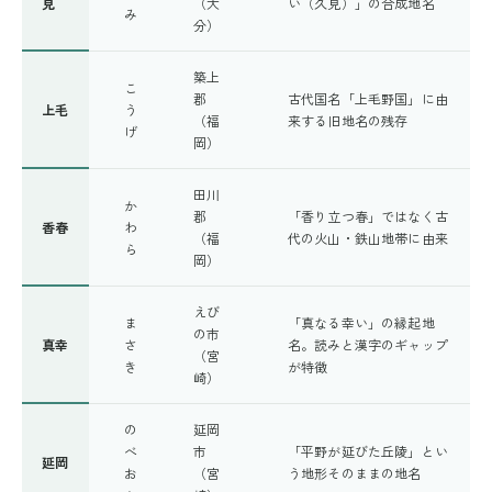
見
（大
い（久見）」の合成地名
み
分）
築上
こ
郡
古代国名「上毛野国」に由
上毛
う
（福
来する旧地名の残存
げ
岡）
田川
か
郡
「香り立つ春」ではなく古
香春
わ
（福
代の火山・鉄山地帯に由来
ら
岡）
えび
ま
「真なる幸い」の縁起地
の市
真幸
さ
名。読みと漢字のギャップ
（宮
き
が特徴
崎）
の
延岡
べ
市
「平野が延びた丘陵」とい
延岡
お
（宮
う地形そのままの地名