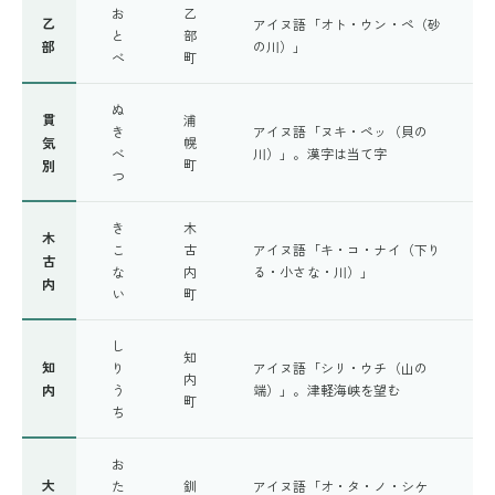
お
乙
乙
アイヌ語「オト・ウン・ペ（砂
と
部
部
の川）」
べ
町
ぬ
貫
浦
き
アイヌ語「ヌキ・ペッ（貝の
気
幌
べ
川）」。漢字は当て字
町
別
つ
き
木
木
こ
古
アイヌ語「キ・コ・ナイ（下り
古
な
内
る・小さな・川）」
内
い
町
し
知
知
り
アイヌ語「シリ・ウチ（山の
内
内
う
端）」。津軽海峡を望む
町
ち
お
大
た
釧
アイヌ語「オ・タ・ノ・シケ