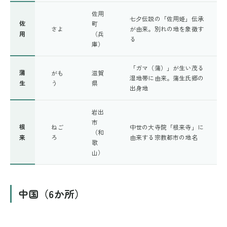
佐用
七夕伝説の「佐用姫」伝承
佐
町
さよ
が由来。別れの地を象徴す
用
（兵
る
庫）
「ガマ（蒲）」が生い茂る
蒲
がも
滋賀
湿地帯に由来。蒲生氏郷の
生
う
県
出身地
岩出
市
根
ねご
中世の大寺院「根来寺」に
（和
来
ろ
由来する宗教都市の地名
歌
山）
中国（6か所）