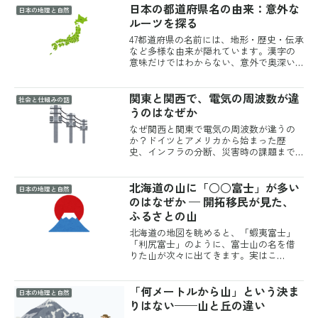
日本の都道府県名の由来：意外な
側が右岸、左側が左岸です。自分が立っ
日本の地理と自然
ている場所ではなく、川...
ルーツを探る
47都道府県の名前には、地形・歴史・伝承
など多様な由来が隠れています。漢字の
意味だけではわからない、意外で奥深い
語源を地方別に丁寧に解説します。
関東と関西で、電気の周波数が違
社会と仕組みの話
うのはなぜか
なぜ関西と関東で電気の周波数が違うの
か？ドイツとアメリカから始まった歴
史、インフラの分断、災害時の課題まで
をやさしく解説。
北海道の山に「○○富士」が多い
日本の地理と自然
のはなぜか — 開拓移民が見た、
ふるさとの山
北海道の地図を眺めると、「蝦夷富士」
「利尻富士」のように、富士山の名を借
りた山が次々に出てきます。実はこ
の”○○富士”、静岡県の調査によると北海
道だけで16の山にのぼります。なぜ、本物
「何メートルから山」という決ま
の富士山から遠く離れたこの土地に、富
日本の地理と自然
士の名を持つ山がこれ...
りはない——山と丘の違い