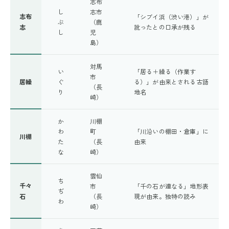
志布
し
志市
志布
「シブイ浜（渋い港）」が
ぶ
（鹿
志
訛ったとの口承が残る
し
児
島）
対馬
い
「居る＋繰る（作業す
市
居繰
ぐ
る）」が由来とされる古語
（長
り
地名
崎）
か
川棚
わ
町
「川沿いの棚田・倉庫」に
川棚
た
（長
由来
な
崎）
雲仙
ち
千々
市
「千の石が連なる」地形表
ぢ
石
（長
現が由来。独特の読み
わ
崎）