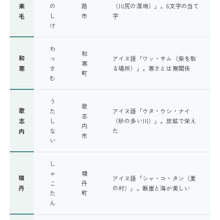
楽
の
路
（川尻の湿地）」。6文字の当て
し
市
字
毛
け
わ
和
和
っ
アイヌ語「ワッ・サム（柴を取
寒
寒
さ
る場所）」。寒さとは無関係
町
む
う
歌
歌
た
アイヌ語「ウタ・ウシ・ナイ
志
志
し
（砂の多い川）」。炭鉱で栄え
内
な
た
内
市
い
し
ゃ
積
積
アイヌ語「シャ・コ・タン（夏
こ
丹
丹
の村）」。断崖と海が美しい
た
町
ん