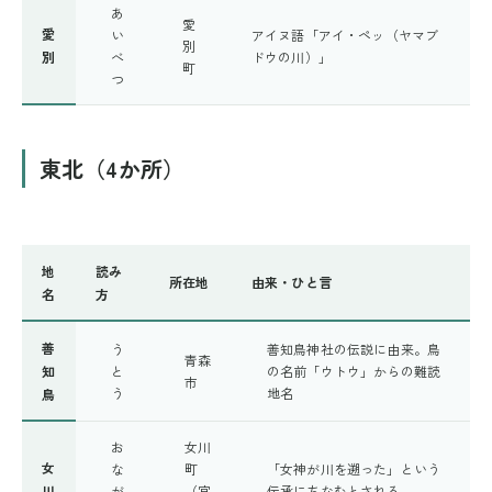
あ
愛
愛
い
アイヌ語「アイ・ペッ（ヤマブ
別
別
べ
ドウの川）」
町
つ
東北（4か所）
地
読み
所在地
由来・ひと言
名
方
善
う
善知鳥神社の伝説に由来。鳥
青森
知
と
の名前「ウトウ」からの難読
市
う
地名
鳥
お
女川
女
な
町
「女神が川を遡った」という
川
が
（宮
伝承にちなむとされる