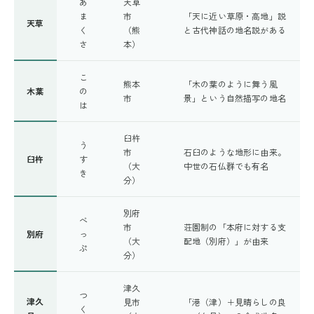
あ
天草
ま
市
「天に近い草原・高地」説
天草
く
（熊
と古代神話の地名説がある
さ
本）
こ
熊本
「木の葉のように舞う風
木葉
の
市
景」という自然描写の地名
は
臼杵
う
市
石臼のような地形に由来。
臼杵
す
（大
中世の石仏群でも有名
き
分）
別府
べ
市
荘園制の「本府に対する支
別府
っ
（大
配地（別府）」が由来
ぷ
分）
津久
つ
津久
見市
「港（津）＋見晴らしの良
く