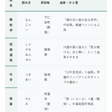
読み方
所在地
由来・ひと言
名
下仁
南
なん
「南の沢に蛇が出る井戸」
田町
蛇
じゃ
の伝承。鉄道ファンにも人
（群
い
気
井
馬）
尻
しり
川底の湯に座ると「尻が焼
焼
やき
群馬
ける」ほど熱い、という由
おん
県
温
来そのまま
せん
泉
「川の合流点」に由来。字
吐
つき
新潟
面のインパクトとのギャッ
合
あい
県
プが面白い
弥富
弥
やと
市
「弥（いよいよ）＋富（繁
富
み
（愛
栄）」の縁起担ぎ地名
知）