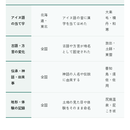
大楽
北海
アイヌ語
アイヌ語の音に漢
毛・積
道・
の当て字
字を当てはめた
丹・和
東北
寒
放出・
古語・方
古語や方言が地名
全国
土師・
言の変化
として固定された
東雲
善知
伝承・神
神話の人名や伝説
鳥・須
話・出来
全国
に由来する
佐・佐
事
用
尻焼温
地形・体
土地の見た目や体
全国
泉・屁
験の記録
験をそのまま命名
こき坂