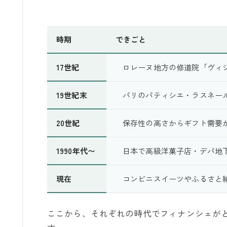
時期
できごと
17世紀
ロレーヌ地方の修道院「ヴィ
19世紀末
パリのパティシエ・ラスネー
20世紀
保存性の高さからギフト需要
1990年代〜
日本で高級洋菓子店・デパ地
現在
コンビニスイーツやふるさと
ここから、それぞれの時代でフィナンシェが