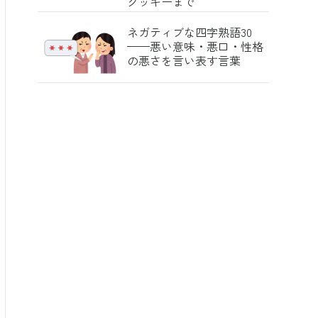
クッキーまで
ネガティブな四字熟語30
——悪い意味・悪口・性格
の悪さを言い表す言葉