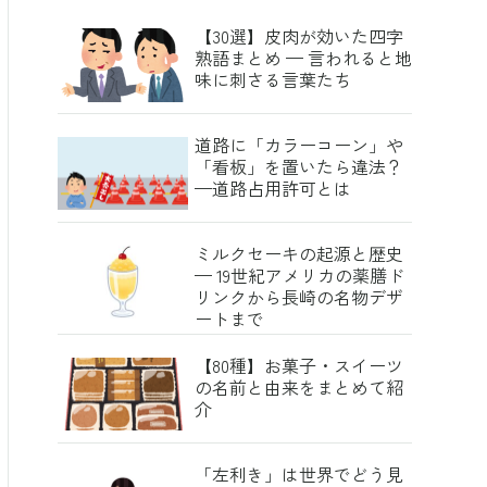
【30選】皮肉が効いた四字
熟語まとめ — 言われると地
味に刺さる言葉たち
道路に「カラーコーン」や
「看板」を置いたら違法？
—道路占用許可とは
ミルクセーキの起源と歴史
— 19世紀アメリカの薬膳ド
リンクから長崎の名物デザ
ートまで
【80種】お菓子・スイーツ
の名前と由来をまとめて紹
介
「左利き」は世界でどう見