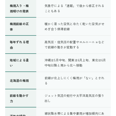
梅雨入り・梅
気象庁による「速報」で後から修正される
こともある
雨明けの発表
梅雨前線の正
暖かく湿った空気と冷たく乾いた空気がせ
めぎ合う停滞前線
体
毎年ずれる理
高気圧・低気圧の配置やエルニーニョなど
で前線の動きが変動する
由
地域による違
沖縄は5月中旬、関東は6月上旬、東北は6月
中旬以降と南から北へ移動
い
前線が北上しにくく梅雨が「ない」とされ
北海道の梅雨
る
前線を動かす
ジェット気流の蛇行や太平洋高気圧の張り
出し
力
線状降水帯による集中豪雨が増加傾向にあ
近年の傾向