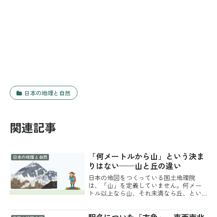
日本の地理と自然
関連記事
「何メートルから山」という決ま
日本の地理と自然
りはない——山と丘の違い
日本の地図をつくっている国土地理院
は、「山」を定義していません。何メー
トル以上なら山、それ未満なら丘、とい
う線引きは公式には存在しないのです。
そのため日本には、標高3メートルの
「山」もあれば、標高1,000メートル地点