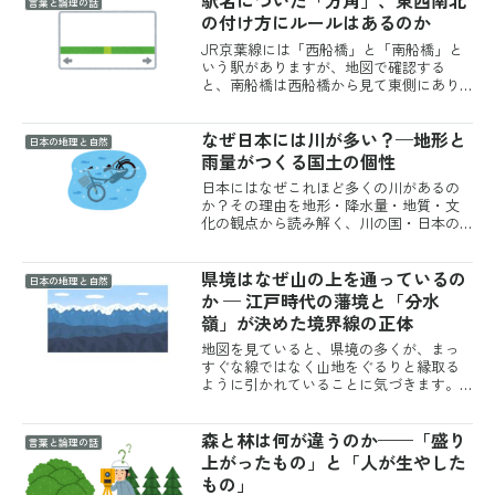
駅名についた「方角」、東西南北
言葉と論理の話
にある「丘」もあります...
の付け方にルールはあるのか
JR京葉線には「西船橋」と「南船橋」と
いう駅がありますが、地図で確認する
と、南船橋は西船橋から見て東側にあり
ます。駅名についた方角は、本当に方位
を表しているのでしょうか。駅名の「方
なぜ日本には川が多い？—地形と
角」は、基準になる駅・地域から見た位
日本の地理と自然
置を示す駅名に付く方角は...
雨量がつくる国土の個性
日本にはなぜこれほど多くの川があるの
か？その理由を地形・降水量・地質・文
化の観点から読み解く、川の国・日本の
成り立ちを紹介。
県境はなぜ山の上を通っているの
日本の地理と自然
か — 江戸時代の藩境と「分水
嶺」が決めた境界線の正体
地図を見ていると、県境の多くが、まっ
すぐな線ではなく山地をぐるりと縁取る
ように引かれていることに気づきます。
なぜ県境は、わざわざ人が住みにくい山
の上を通っているのでしょうか。その答
森と林は何が違うのか——「盛り
えは、江戸時代の「藩境(はんざかい)」
言葉と論理の話
と、雨水の流れを分ける...
上がったもの」と「人が生やした
もの」