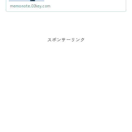
す。どれも似たようなものに見えて、気象の世界ではき
ちんと区別されているのです。その境目は、どこ...
memonote.02key.com
スポンサーリンク