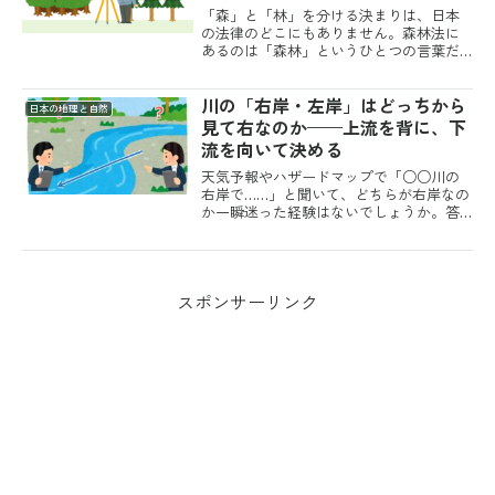
「森」と「林」を分ける決まりは、日本
の法律のどこにもありません。森林法に
あるのは「森林」というひとつの言葉だ
けで、どこからが森でどこまでが林か、
という線は引かれていないのです。それ
川の「右岸・左岸」はどっちから
でも私たちは、ほとんど迷わず使い分け
日本の地理と自然
ています。神社の裏手は森...
見て右なのか——上流を背に、下
流を向いて決める
天気予報やハザードマップで「○○川の
右岸で……」と聞いて、どちらが右岸なの
か一瞬迷った経験はないでしょうか。答
えははっきり決まっています。川の流れ
る方向、つまり上流から下流を向いて右
側が右岸、左側が左岸です。自分が立っ
ている場所ではなく、川...
スポンサーリンク