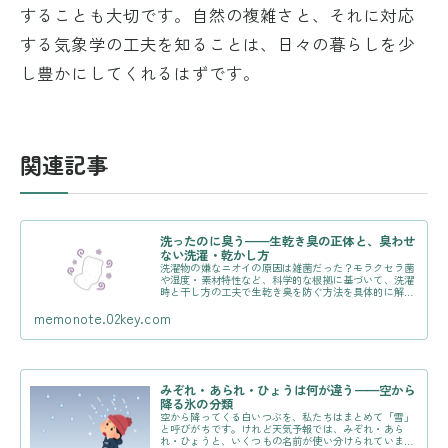
することも大切です。自然の複雑さと、それに対応
する気象学の工夫を知ることは、日々の暮らしを少
し豊かにしてくれるはずです。
関連記事
洗ったのに臭う——生乾き臭の正体と、臭わせ
ない洗濯・乾かし方
洗濯物の嫌なニオイの原因は雑菌だった？モラクセラ菌
や湿度・素材特性など、科学的な根拠に基づいて、洗濯
時と干し方の工夫で生乾き臭を防ぐ方法を具体的に解説
します。
memonote.02key.com
みぞれ・あられ・ひょうは何が違う——空から
降る氷の分類
空から降ってくる白いつぶを、私たちはまとめて「雪」
と呼びがちです。けれど天気予報では、みぞれ・あら
れ・ひょうと、いくつもの名前が使い分けられていま