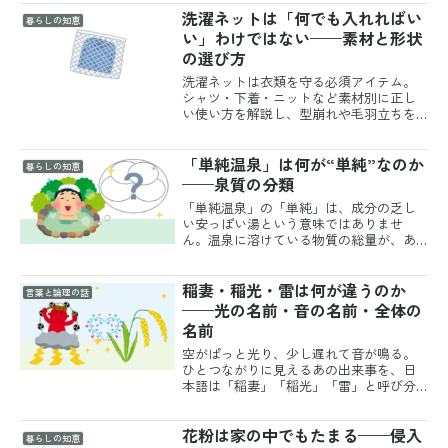
洗濯ネットは「何でも入れればい
左から順に読んでいくと、電池の中身・
暮らしの知恵
形・大きさが、そのまま書...
い」わけではない——素材と形状
の選び方
洗濯ネットは衣類を守る必須アイテム。
シャツ・下着・ニットなど素材別に正し
い使い方を解説し、型崩れや毛羽立ちを
防ぐための科学的な理由や選び方のコツ
を紹介します。
「単純温泉」は何が“単純”なのか
暮らしの知恵
——泉質の分類
「単純温泉」の「単純」は、成分の乏し
い安っぽい湯という意味ではありませ
ん。温泉に溶けている物質の総量が、あ
る基準に届かないというだけの話です。
中身が単純なのではなく、数字が控え
稲妻・稲光・雷は何が違うのか
め。ここを取り違えると、隠れた名湯を
言葉と論理の話
「ただのお湯」と読み違えてし...
——光の名前・音の名前・全体の
名前
空がぱっと光り、少し遅れて音が鳴る。
ひとつながりに見えるあの出来事を、日
本語は「稲妻」「稲光」「雷」と呼び分
けてきました。光の部分を指すのが稲妻
と稲光。光と音をまとめた現象そのもの
花粉は家の中でもたまる——侵入
が雷です。では、空の放電になぜ「稲」
暮らしの知恵