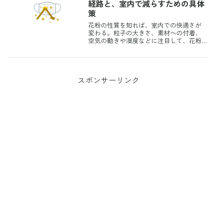
の字が入っているのでしょ...
経路と、室内で減らすための具体
策
花粉の性質を知れば、室内での快適さが
変わる。粒子の大きさ、素材への付着、
空気の動きや湿度などに注目して、花粉
を持ち込まず、舞い上げない部屋作りの
コツを紹介。
スポンサーリンク