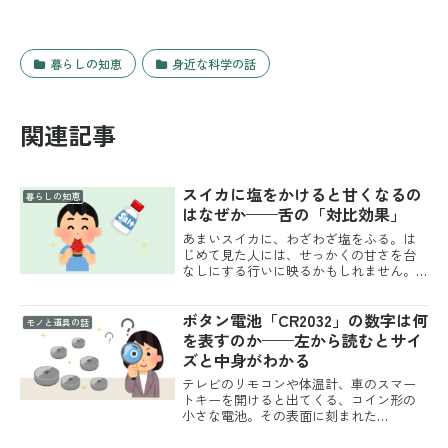
暮らしの知恵
身近な科学の話
関連記事
スイカに塩をかけると甘くなるの
暮らしの知恵
はなぜか——舌の「対比効果」
あまいスイカに、わざわざ塩をふる。は
じめて見た人には、せっかくの甘さを台
なしにする行いに映るかもしれません。
ところが実際に食べてみると、スイカは
むしろ、前より甘く感じられます。塩を
ボタン電池「CR2032」の数字は何
かけたのに、甘くなる。不思議な話で
モノと道具の話
す。このからくりの正体は、...
を表すのか——左から読むとサイ
ズと中身がわかる
テレビのリモコンや体温計、車のスマー
トキーを開けると出てくる、コイン形の
小さな電池。その表面に刻まれた
「CR2032」という文字列は、メーカーが
適当に振った製品番号ではありません。