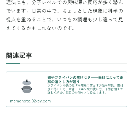
理法にも、分子レベルでの興味深い反応が多く潜ん
でいます。日常の中で、ちょっとした現象に科学の
視点を重ねることで、いつもの調理も少し違って見
えてくるかもしれないのです。
関連記事
鍋やフライパンの焦げつき——素材によって正
解の落とし方が違う
フライパンや鍋の焦げを簡単に落とす方法を解説。素材
別の落とし方、重曹・クエン酸の使い方、予防習慣まで
詳しく紹介。毎日の台所ケアに役立ちます。
memonote.02key.com