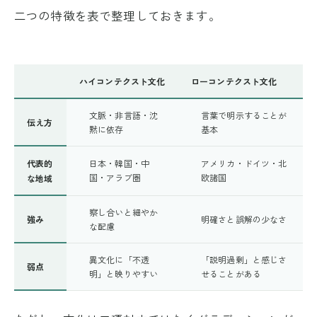
二つの特徴を表で整理しておきます。
ハイコンテクスト文化
ローコンテクスト文化
文脈・非言語・沈
言葉で明示することが
伝え方
黙に依存
基本
代表的
日本・韓国・中
アメリカ・ドイツ・北
国・アラブ圏
欧諸国
な地域
察し合いと細やか
強み
明確さと誤解の少なさ
な配慮
異文化に「不透
「説明過剰」と感じさ
弱点
明」と映りやすい
せることがある