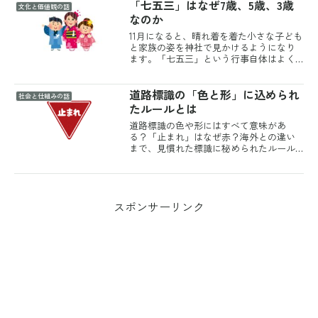
「七五三」はなぜ7歳、5歳、3歳
文化と価値観の話
なのか
11月になると、晴れ着を着た小さな子ども
と家族の姿を神社で見かけるようになり
ます。「七五三」という行事自体はよく
知られていますが、なぜ3歳・5歳・7歳と
いう、間隔も性別も異なる年齢が選ばれ
道路標識の「色と形」に込められ
ているのかは、案外説明しにくいもので
社会と仕組みの話
す。それぞれの年...
たルールとは
道路標識の色や形にはすべて意味があ
る？「止まれ」はなぜ赤？海外との違い
まで、見慣れた標識に秘められたルール
を楽しく解説します。
スポンサーリンク