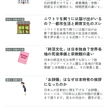
化的背景だけでなく、産業構造・宗教・
制度などの要因から、時間感覚の違いと
その仕組みを解説します。
ニワトリを飼うには届け出がいる
社会と仕組みの話
の？—都市生活と飼育文化のズレ
ニワトリを自宅で飼うには届け出が必
要？家畜伝染病予防法や自治体の規制、
鳴き声や臭いによる近隣トラブルのリス
クなど、都市生活とのズレを制度面から
解説します。
「終活文化」は日本独自？世界各
社会と仕組みの話
地の死後準備と宗教観の違い
日本の終活文化は世界でも珍しい？欧
米・アジア・イスラム圏など各地の“死後
準備”と宗教観を比較し、その背景と意味
を読み解きます。
「お辞儀」はなぜ日本特有の挨拶
歴史と変遷の話
になったのか
日本人が反射的に頭を下げる「お辞儀」
のルーツは、1700年以上前の中国の史書に
まで遡ります。武士の作法や、握手が定
着しなかった理由まで解説します。