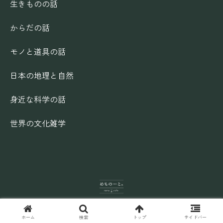
生きものの話
からだの話
モノと道具の話
日本の地理と自然
身近な科学の話
世界の文化雑学
© 2025 めものーと。.
ホーム
検索
トップ
サイドバー