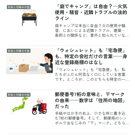
「庭でキャンプ」は自由？—火気
社会と仕組みの話
使用・騒音・近隣トラブルの法的
ライン
庭キャンプは本当に自由？火の使用や騒
音、においによる近隣トラブル、建築・
条例との関係など、意外と知られていな
い法的ルールを丁寧に解説します。
「ウォシュレット」も「宅急便」
社会と仕組みの話
も、特定の会社だけの言葉——身
近な登録商標のはなし
「ウォシュレット」も「宅急便」も、私
たちがふだん何気なく口にしている言葉
です。ところが、このどちらも特定の一
社だけが使える「登録商標」だと知る
と、少し驚くのではないでしょうか。温
郵便番号7桁の意味と、〒マーク
水洗浄便座も宅配便も、ほかの会社の製
社会と仕組みの話
品をその名前で呼んで売るこ...
の由来——数字は「住所の地図」
だった
手紙やはがきの右上、小さな枠に書き込
む7桁の郵便番号。そして、郵便局のシン
ボルでおなじみの「〒」マーク。どちら
も毎日のように目にしていますが、その
数字や記号が何を表しているのかは、意