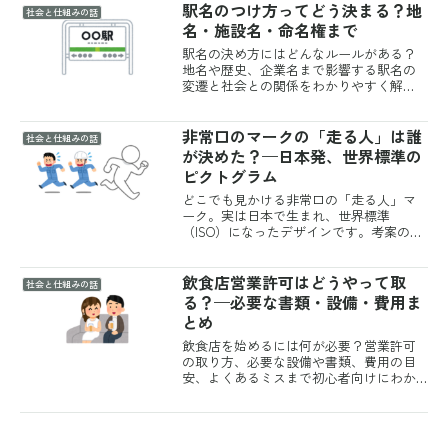
駅名のつけ方ってどう決まる？地
外と知られていません。じつは郵便番号
社会と仕組みの話
には住所が地図のように...
名・施設名・命名権まで
駅名の決め方にはどんなルールがある？
地名や歴史、企業名まで影響する駅名の
変遷と社会との関係をわかりやすく解
説。
非常口のマークの「走る人」は誰
社会と仕組みの話
が決めた？—日本発、世界標準の
ピクトグラム
どこでも見かける非常口の「走る人」マ
ーク。実は日本で生まれ、世界標準
（ISO）になったデザインです。考案の経
緯、緑と白に込められた意味、ピクトグ
ラムの歴史をたどります。
飲食店営業許可はどうやって取
社会と仕組みの話
る？—必要な書類・設備・費用ま
とめ
飲食店を始めるには何が必要？営業許可
の取り方、必要な設備や書類、費用の目
安、よくあるミスまで初心者向けにわか
りやすく解説します。