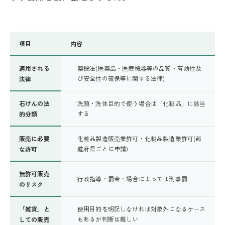
項目
内容
適用される
薬機法(医薬品・医療機器等の品質・有効性及
び安全性の確保等に関する法律)
法律
石けんの法
洗顔・洗体目的で使う場合は「化粧品」に該当
する
的分類
販売に必要
化粧品製造販売業許可・化粧品製造業許可(都
道府県ごとに申請)
な許可
無許可販売
行政指導・罰金・場合によっては刑事罰
のリスク
「雑貨」と
使用目的を明記しなければ対象外になるケース
もあるが判断は難しい
しての販売