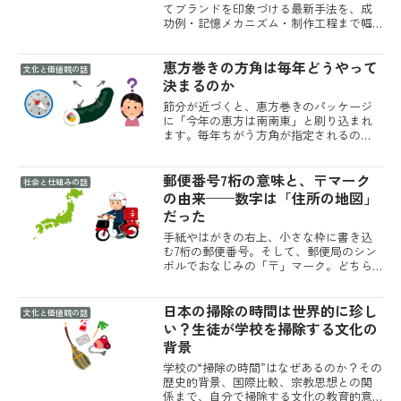
てブランドを印象づける最新手法を、成
功例・記憶メカニズム・制作工程まで幅
広く解説します。
恵方巻きの方角は毎年どうやって
文化と価値観の話
決まるのか
節分が近づくと、恵方巻きのパッケージ
に「今年の恵方は南南東」と刷り込まれ
ます。毎年ちがう方角が指定されるの
で、誰かがその都度決めているように見
えるかもしれません。ところが恵方は、
郵便番号7桁の意味と、〒マーク
じつは昔から4つの方角をぐるぐる回って
社会と仕組みの話
いるだけです。しかも、ど...
の由来——数字は「住所の地図」
だった
手紙やはがきの右上、小さな枠に書き込
む7桁の郵便番号。そして、郵便局のシン
ボルでおなじみの「〒」マーク。どちら
も毎日のように目にしていますが、その
数字や記号が何を表しているのかは、意
日本の掃除の時間は世界的に珍し
外と知られていません。じつは郵便番号
文化と価値観の話
には住所が地図のように...
い？生徒が学校を掃除する文化の
背景
学校の“掃除の時間”はなぜあるのか？その
歴史的背景、国際比較、宗教思想との関
係まで、自分で掃除する文化の教育的意