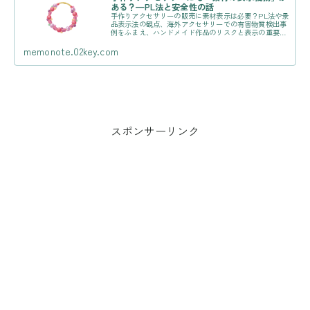
ある？—PL法と安全性の話
手作りアクセサリーの販売に素材表示は必要？PL法や景
品表示法の観点、海外アクセサリーでの有害物質検出事
例をふまえ、ハンドメイド作品のリスクと表示の重要性
を解説します。
memonote.02key.com
スポンサーリンク