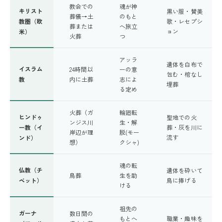
教会での
魂が神
キリスト
黒い服・賛美
葬儀→土
のもと
教圏（欧
歌・レセプシ
葬または
へ旅立
ョン
米）
火葬
つ
アッラ
遺体を白布で
イスラム
24時間以
ーの意
包む・棺なし
教
内に土葬
志によ
埋葬
る定め
火葬（ガ
輪廻転
ヒンドゥ
聖地での火
ンジス川
生・解
ー教（イ
葬・灰を川に
岸辺が理
脱(モー
流す
ンド）
想）
クシャ)
魂の転
仏教（チ
遺体を砕いて
鳥葬
生を助
ベット）
鳥に捧げる
ける
祖先の
ガーナ
数日間の
もとへ
職業・趣味を