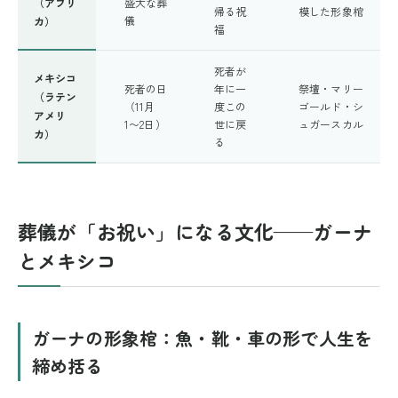
（アフリ
盛大な葬
帰る祝
模した形象棺
儀
カ）
福
死者が
メキシコ
死者の日
年に一
祭壇・マリー
（ラテン
（11月
度この
ゴールド・シ
アメリ
1〜2日）
世に戻
ュガースカル
カ）
る
葬儀が「お祝い」になる文化——ガーナ
とメキシコ
ガーナの形象棺：魚・靴・車の形で人生を
締め括る