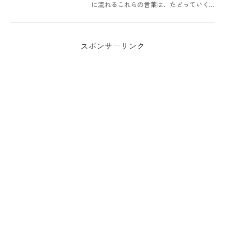
に流れるこれらの言葉は、たどっていく
とほとんどが競馬場と競馬新聞にたどり
着きます。政治の言葉でもスポーツの言
葉でもなく、馬券を買う人たちの言葉
が、いつのまにかニュースの...
スポンサーリンク