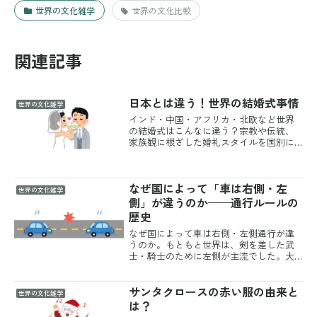
世界の文化雑学
世界の文化比較
関連記事
日本とは違う！世界の結婚式事情
世界の文化雑学
インド・中国・アフリカ・北欧など世界
の結婚式はこんなに違う？宗教や伝統、
家族観に根ざした婚礼スタイルを国別に
詳しく紹介します。
なぜ国によって「車は右側・左
世界の文化雑学
側」が違うのか——通行ルールの
歴史
なぜ国によって車は右側・左側通行が違
うのか。もともと世界は、剣を差した武
士・騎士のために左側が主流でした。大
型馬車とナポレオンが広めた右側、イギ
リスと日本が左側を守った理由、スウェ
サンタクロースの赤い服の由来と
ーデンの一夜の切替まで解説します。
世界の文化雑学
は？