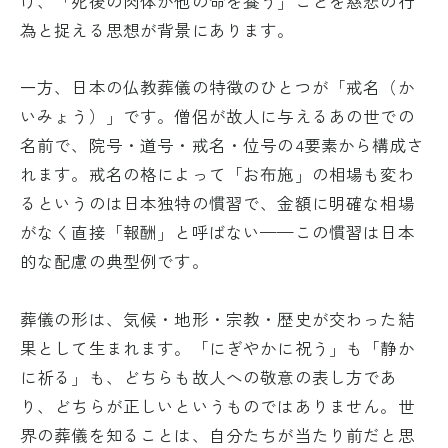
げ、「死後の肉体が他の命を養う」ことを慈悲の行
為と捉える思想が背景にあります。
一方、日本の仏教葬儀の特徴のひとつが「戒名（か
いみょう）」です。僧侶が故人に与えるあの世での
名前で、院号・道号・戒名・位号の4要素から構成さ
れます。戒名の格によって「お布施」の相場も変わ
るというのは日本独特の慣習で、金額に明確な相場
がなく直接「報酬」と呼ばない——この慣習は日本
的な配慮の典型例です。
葬儀の形は、気候・地形・宗教・歴史が交わった結
果として生まれます。「にぎやかに祝う」も「静か
に祈る」も、どちらも故人への敬意の表し方であ
り、どちらが正しいというものではありません。世
界の葬儀を知ることは、自分たちが当たり前だと思