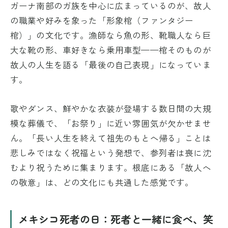
ガーナ南部のガ族を中心に広まっているのが、故人
の職業や好みを象った「形象棺（ファンタジー
棺）」の文化です。漁師なら魚の形、靴職人なら巨
大な靴の形、車好きなら乗用車型——棺そのものが
故人の人生を語る「最後の自己表現」になっていま
す。
歌やダンス、鮮やかな衣装が登場する数日間の大規
模な葬儀で、「お祭り」に近い雰囲気が欠かせませ
ん。「長い人生を終えて祖先のもとへ帰る」ことは
悲しみではなく祝福という発想で、参列者は喪に沈
むより祝うために集まります。根底にある「故人へ
の敬意」は、どの文化にも共通した感覚です。
メキシコ死者の日：死者と一緒に食べ、笑